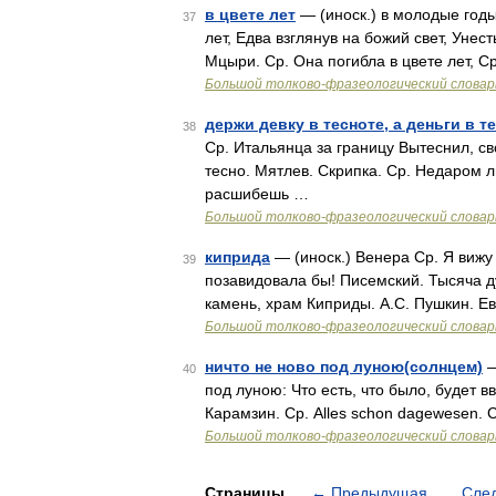
в цвете лет
— (иноск.) в молодые годы
37
лет, Едва взглянув на божий свет, Унес
Мцыри. Ср. Она погибла в цвете лет, С
Большой толково-фразеологический словар
держи девку в тесноте, а деньги в т
38
Ср. Итальянца за границу Вытеснил, св
тесно. Мятлев. Скрипка. Ср. Недаром лю
расшибешь …
Большой толково-фразеологический словар
киприда
— (иноск.) Венера Ср. Я вижу
39
позавидовала бы! Писемский. Тысяча ду
камень, храм Киприды. А.С. Пушкин. Ев
Большой толково-фразеологический словар
ничто не ново под луною(солнцем)
—
40
под луною: Что есть, что было, будет в
Карамзин. Ср. Alles schon dagewesen. 
Большой толково-фразеологический словар
Страницы
←
Предыдущая
Сле