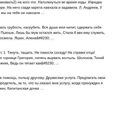
наезжать2) на кого что. Натолкнуться во время езды. Изредка
ре. На него сзади карета наехала и задавила. Л. Андреев, У
бы мы на тебя не наехали …
зать грубость; нагрубить. Вся душа моя кипит, сдержать себя
, Пьяные. Лишь бы муж остался жить, Стала б век ему служить,
 посмела. Яшин, Алена&#8230; …
. 1. Тянуть, тащить. Не пакости соседу! Не страми отца!
о горнице Григория, силясь вырвать костыль. Шолохов, Тихий
ожняк, Ведь он тягает как&#8230; …
е помощь, пользу другому. Дружеская услуга. Предлагать свои
родетель, за то, что ты оказал мне услугу, когда принужден я
шкин, Капитанская дочка …