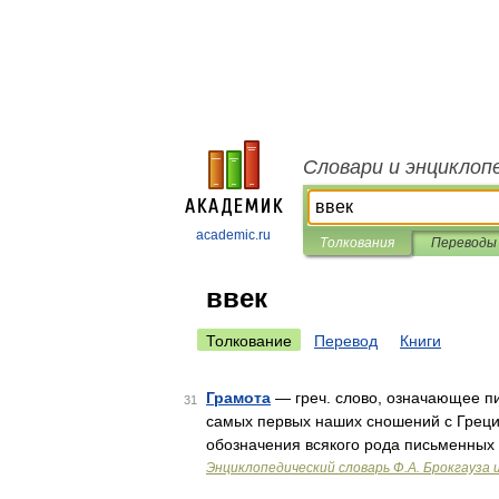
Словари и энциклоп
academic.ru
Толкования
Переводы
ввек
Толкование
Перевод
Книги
Грамота
— греч. слово, означающее п
31
самых первых наших сношений с Греци
обозначения всякого рода письменных д
Энциклопедический словарь Ф.А. Брокгауза 