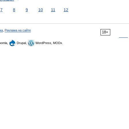
7
8
9
10
11
12
ка
,
Реклама на сайте
18+
omla,
Drupal,
WordPress, MODx.