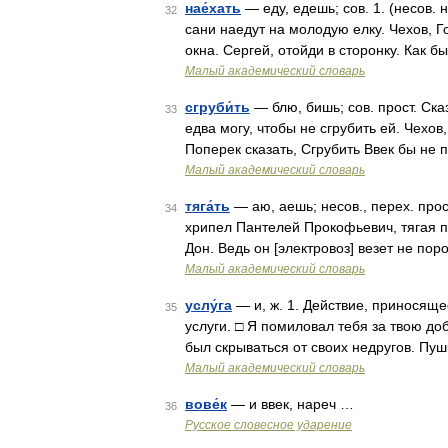
нае́хать
— еду, едешь; сов. 1. (несов. 
32
сани наедут на молодую елку. Чехов, Го
окна. Сергей, отойди в сторонку. Как 
Малый академический словарь
сгруби́ть
— блю, бишь; сов. прост. Ска
33
едва могу, чтобы не сгрубить ей. Чехов
Поперек сказать, Сгрубить Ввек бы не
Малый академический словарь
тяга́ть
— аю, аешь; несов., перех. прост
34
хрипел Пантелей Прокофьевич, тягая п
Дон. Ведь он [электровоз] везет не пор
Малый академический словарь
услу́га
— и, ж. 1. Действие, приносяще
35
услуги. □ Я помиловал тебя за твою доб
был скрываться от своих недругов. Пу
Малый академический словарь
вове́к
— и ввек, нареч …
36
Русское словесное ударение