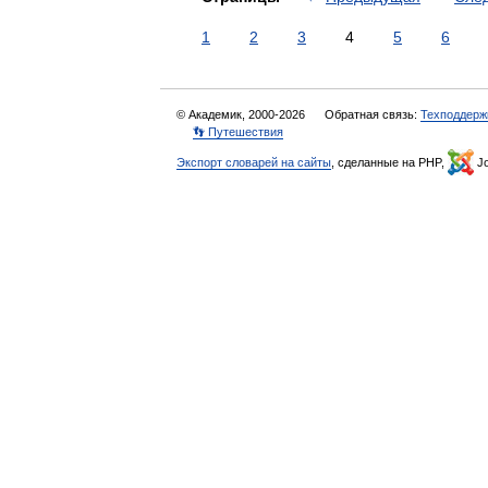
1
2
3
4
5
6
© Академик, 2000-2026
Обратная связь:
Техподдерж
👣 Путешествия
Экспорт словарей на сайты
, сделанные на PHP,
Jo