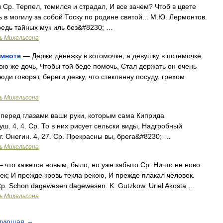
 Ср. Терпел, томился и страдал, И все зачем? Чтоб в цвете
ть в могилу за собой Тоску по родине святой... М.Ю. Лермонтов.
редь тайных мук иль без&#8230; …
ь Михельсона
емноте
— Держи денежку в котомочке, а девушку в потемочке.
ою же дочь, Чтобы той беде помочь, Стал держать он очень
ди говорят, береги девку, что стеклянну посуду, грехом
ь Михельсона
 перед глазами ваши руки, которым сама Киприда
ш. 4, 4. Ср. То в них рисует сельски виды, Надгробный
г. Онегин. 4, 27. Ср. Прекрасны вы, брега&#8230; …
ь Михельсона
 что кажется новым, было, но уже забыто Ср. Ничто не ново
век; И прежде кровь текла рекою, И прежде плакал человек.
Ср. Schon dagewesen dagewesen. K. Gutzkow. Uriel Akosta …
ь Михельсона
дующая
→