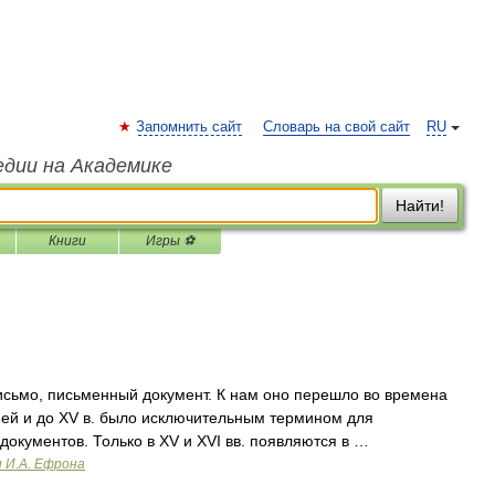
Запомнить сайт
Словарь на свой сайт
RU
едии на Академике
Найти!
Книги
Игры ⚽
исьмо, письменный документ. К нам оно перешло во времена
ей и до XV в. было исключительным термином для
окументов. Только в XV и XVI вв. появляются в …
и И.А. Ефрона